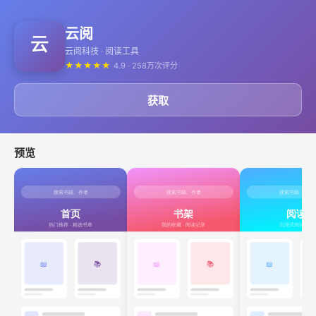
云阅
云阅科技 · 阅读工具
★
★
★
★
★
4.9 · 258万次评分
获取
预览